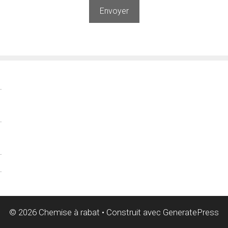
Veuillez laisser ce champ vide.
.
.
.
.
© 2026 Chemise à rabat
• Construit avec
GeneratePress